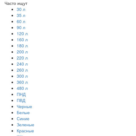
Часто ищут
30 л
35 л
60 л
90 л
120 л
160 л
180 л
200 л
220 л
240 л
260 л
300 л
360 л
480 л
ПНД
ПВД
Черные
Белые
Синие
Зеленые
Красные