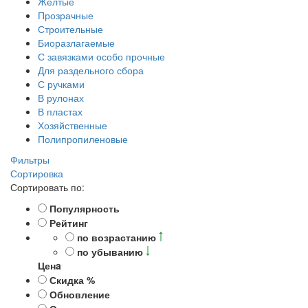
Жёлтые
Прозрачные
Строительные
Биоразлагаемые
С завязками особо прочные
Для раздельного сбора
С ручками
В рулонах
В пластах
Хозяйственные
Полипропиленовые
Фильтры
Сортировка
Сортировать по:
Популярность
Рейтинг
по возрастанию
по убыванию
Ценa
Скидка %
Обновление