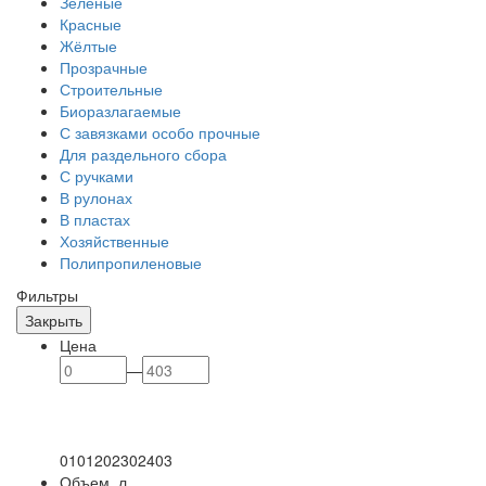
Зеленые
Красные
Жёлтые
Прозрачные
Строительные
Биоразлагаемые
С завязками особо прочные
Для раздельного сбора
С ручками
В рулонах
В пластах
Хозяйственные
Полипропиленовые
Фильтры
Закрыть
Цена
—
0
101
202
302
403
Объем, л.