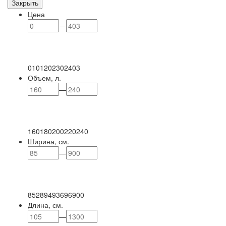
Закрыть
Цена
—
0
101
202
302
403
Объем, л.
—
160
180
200
220
240
Ширина, см.
—
85
289
493
696
900
Длина, см.
—