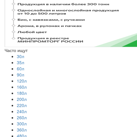
Часто ищут
30л
35л
60л
90л
120л
160л
180л
200л
220л
240л
260л
300л
360л
480л