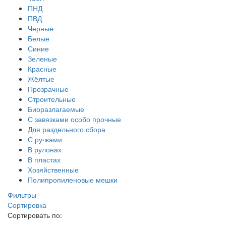
ПНД
ПВД
Черные
Белые
Синие
Зеленые
Красные
Жёлтые
Прозрачные
Строительные
Биоразлагаемые
С завязками особо прочные
Для раздельного сбора
С ручками
В рулонах
В пластах
Хозяйственные
Полипропиленовые мешки
Фильтры
Сортировка
Сортировать по: