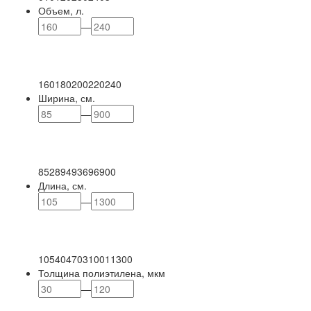
Объем, л.
—
160
180
200
220
240
Ширина, см.
—
85
289
493
696
900
Длина, см.
—
105
404
703
1001
1300
Толщина полиэтилена, мкм
—