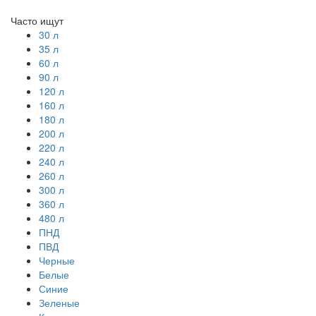
Часто ищут
30 л
35 л
60 л
90 л
120 л
160 л
180 л
200 л
220 л
240 л
260 л
300 л
360 л
480 л
ПНД
ПВД
Черные
Белые
Синие
Зеленые