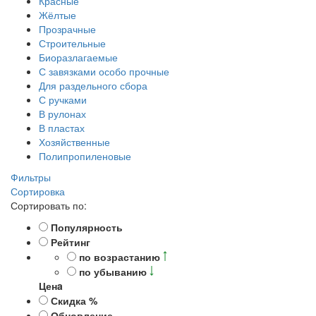
Красные
Жёлтые
Прозрачные
Строительные
Биоразлагаемые
С завязками особо прочные
Для раздельного сбора
С ручками
В рулонах
В пластах
Хозяйственные
Полипропиленовые
Фильтры
Сортировка
Сортировать по:
Популярность
Рейтинг
по возрастанию
по убыванию
Ценa
Скидка %
Обновление