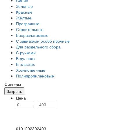
Синие
Зеленые
Красные
Жёлтые
Прозрачные
Строительные
Биоразлагаемые
С завязками особо прочные
Для раздельного сбора
С ручками
В рулонах
В пластах
Хозяйственные
Полипропиленовые
Фильтры
Закрыть
Цена
—
0
101
202
302
403