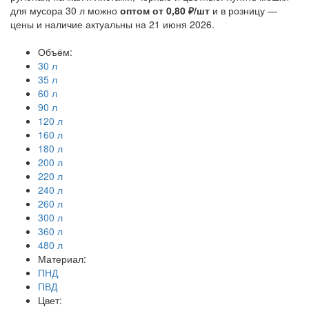
для мусора 30 л можно
оптом от 0,80 ₽/шт
и в розницу —
цены и наличие актуальны на 21 июня 2026.
Объём:
30 л
35 л
60 л
90 л
120 л
160 л
180 л
200 л
220 л
240 л
260 л
300 л
360 л
480 л
Материал:
ПНД
ПВД
Цвет: