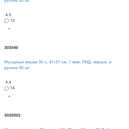
4.5
13
+
303040
Мусорные мешки 30 л, 47×57 см, 7 мкм, ПНД, чёрные, в
рулоне 30 шт
4.4
14
+
3020502