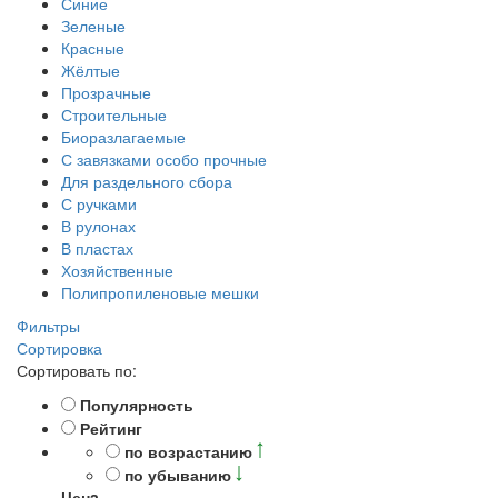
Синие
Зеленые
Красные
Жёлтые
Прозрачные
Строительные
Биоразлагаемые
С завязками особо прочные
Для раздельного сбора
С ручками
В рулонах
В пластах
Хозяйственные
Полипропиленовые мешки
Фильтры
Сортировка
Сортировать по:
Популярность
Рейтинг
по возрастанию
по убыванию
Ценa