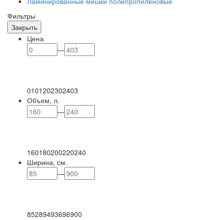
Ламинированные мешки полипропиленовые
Фильтры
Закрыть
Цена
—
0
101
202
302
403
Объем, л.
—
160
180
200
220
240
Ширина, см.
—
85
289
493
696
900