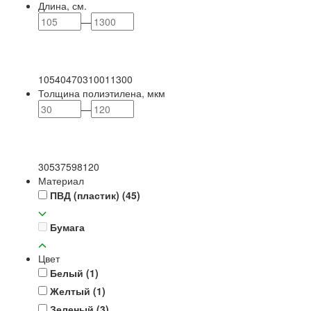
Длина, см.
—
105
404
703
1001
1300
Толщина полиэтилена, мкм
—
30
53
75
98
120
Материал
ПВД (пластик)
(45)
Бумага
Цвет
Белый
(1)
Желтый
(1)
Зеленый
(3)