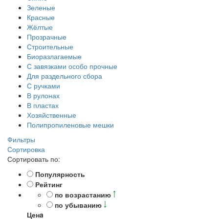
Зеленые
Красные
Жёлтые
Прозрачные
Строительные
Биоразлагаемые
С завязками особо прочные
Для раздельного сбора
С ручками
В рулонах
В пластах
Хозяйственные
Полипропиленовые мешки
Фильтры
Сортировка
Сортировать по:
Популярность
Рейтинг
по возрастанию
по убыванию
Ценa