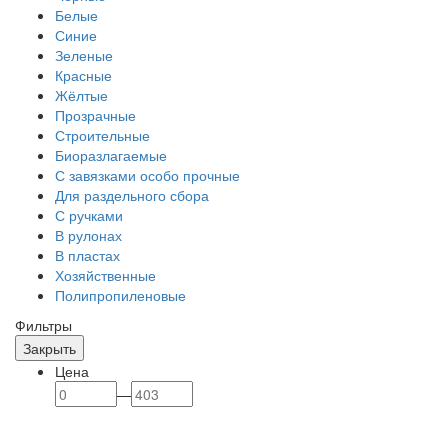
Белые
Синие
Зеленые
Красные
Жёлтые
Прозрачные
Строительные
Биоразлагаемые
С завязками особо прочные
Для раздельного сбора
С ручками
В рулонах
В пластах
Хозяйственные
Полипропиленовые
Фильтры
Закрыть
Цена
—