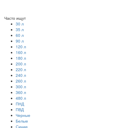
Часто ищут
30 л
35 л
60 л
90 л
120 л
160 л
180 л
200 л
220 л
240 л
260 л
300 л
360 л
480 л
ПНД
ПВД
Черные
Белые
Синие