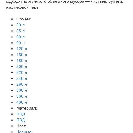
подходят для лёгкого объёмного мусора — листьев, бумаги,
пластиковой тары.
Объём:
30 л
35 л
60 л
90 л
120 л
160 л
180 л
200 л
220 л
240 л
260 л
300 л
360 л
480 л
Материал:
ПНД
ПВД
Цвет:
Черные