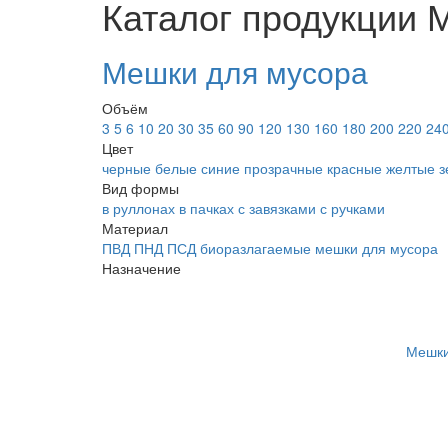
Каталог продукции
Мешки для мусора
Объём
3
5
6
10
20
30
35
60
90
120
130
160
180
200
220
24
Цвет
черные
белые
синие
прозрачные
красные
желтые
з
Вид формы
в руллонах
в пачках
с завязками
с ручками
Материал
ПВД
ПНД
ПСД
биоразлагаемые мешки для мусора
Назначение
Мешки