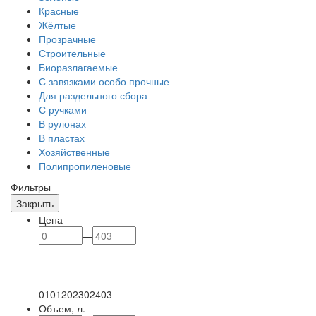
Красные
Жёлтые
Прозрачные
Строительные
Биоразлагаемые
С завязками особо прочные
Для раздельного сбора
С ручками
В рулонах
В пластах
Хозяйственные
Полипропиленовые
Фильтры
Закрыть
Цена
—
0
101
202
302
403
Объем, л.