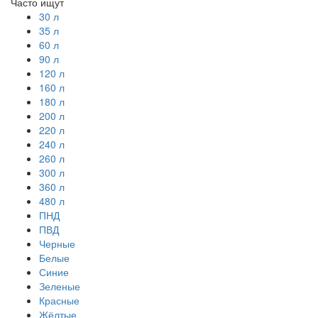
Часто ищут
30 л
35 л
60 л
90 л
120 л
160 л
180 л
200 л
220 л
240 л
260 л
300 л
360 л
480 л
ПНД
ПВД
Черные
Белые
Синие
Зеленые
Красные
Жёлтые