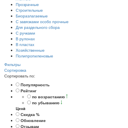
Прозрачные
Строительные
Биоразлагаемые
С завязками особо прочные
Для раздельного сбора
С ручками
В рулонах
В пластах
Хозяйственные
Полипропиленовые
Фильтры
Сортировка
Сортировать по:
Популярность
Рейтинг
по возрастанию
по убыванию
Ценa
Скидка %
Обновление
Отзывам