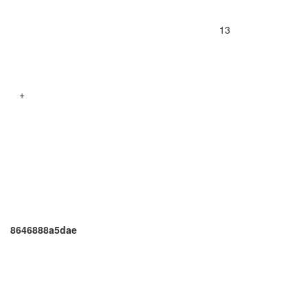
13
+
8646888a5dae