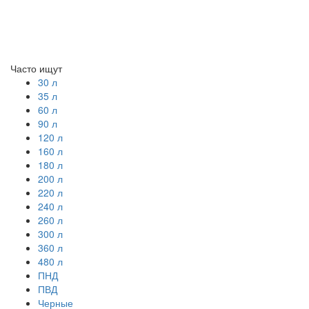
Часто ищут
30 л
35 л
60 л
90 л
120 л
160 л
180 л
200 л
220 л
240 л
260 л
300 л
360 л
480 л
ПНД
ПВД
Черные