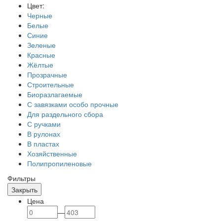
Цвет:
Черные
Белые
Синие
Зеленые
Красные
Жёлтые
Прозрачные
Строительные
Биоразлагаемые
С завязками особо прочные
Для раздельного сбора
С ручками
В рулонах
В пластах
Хозяйственные
Полипропиленовые
Фильтры
Закрыть
Цена
—