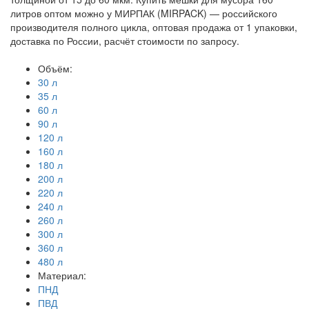
литров оптом можно у МИРПАК (MIRPACK) — российского
производителя полного цикла, оптовая продажа от 1 упаковки,
доставка по России, расчёт стоимости по запросу.
Объём:
30 л
35 л
60 л
90 л
120 л
160 л
180 л
200 л
220 л
240 л
260 л
300 л
360 л
480 л
Материал:
ПНД
ПВД