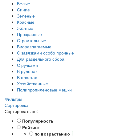
Белые
Синие
Зеленые
Красные
Жёлтые
Прозрачные
Строительные
Биоразлагаемые
С завязками особо прочные
Для раздельного сбора
С ручками
В рулонах
В пластах
Хозяйственные
Полипропиленовые мешки
Фильтры
Сортировка
Сортировать по:
Популярность
Рейтинг
по возрастанию