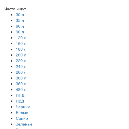
Часто ищут
30 л
35 л
60 л
90 л
120 л
160 л
180 л
200 л
220 л
240 л
260 л
300 л
360 л
480 л
ПНД
ПВД
Черные
Белые
Синие
Зеленые