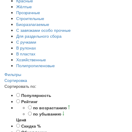
Красные
Жёлтые
Прозрачные
Строительные
Биоразлагаемые
С завязками особо прочные
Для раздельного сбора
С ручками
В рулонах
В пластах
Хозяйственные
Полипропиленовые
Фильтры
Сортировка
Сортировать по:
Популярность
Рейтинг
по возрастанию
по убыванию
Ценa
Скидка %