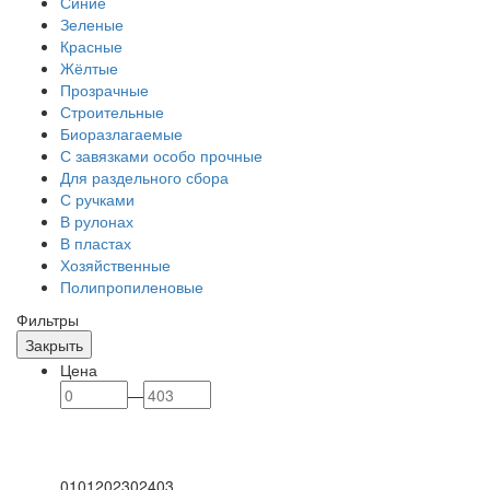
Синие
Зеленые
Красные
Жёлтые
Прозрачные
Строительные
Биоразлагаемые
С завязками особо прочные
Для раздельного сбора
С ручками
В рулонах
В пластах
Хозяйственные
Полипропиленовые
Фильтры
Закрыть
Цена
—
0
101
202
302
403