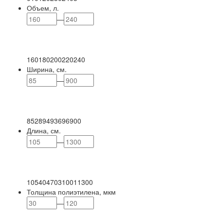
Объем, л.
—
160
180
200
220
240
Ширина, см.
—
85
289
493
696
900
Длина, см.
—
105
404
703
1001
1300
Толщина полиэтилена, мкм
—