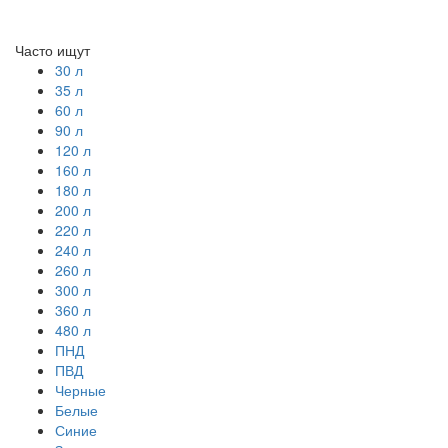
Часто ищут
30 л
35 л
60 л
90 л
120 л
160 л
180 л
200 л
220 л
240 л
260 л
300 л
360 л
480 л
ПНД
ПВД
Черные
Белые
Синие