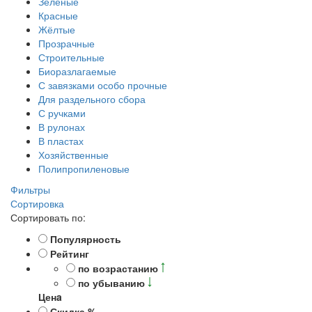
Зеленые
Красные
Жёлтые
Прозрачные
Строительные
Биоразлагаемые
С завязками особо прочные
Для раздельного сбора
С ручками
В рулонах
В пластах
Хозяйственные
Полипропиленовые
Фильтры
Сортировка
Сортировать по:
Популярность
Рейтинг
по возрастанию
по убыванию
Ценa
Скидка %