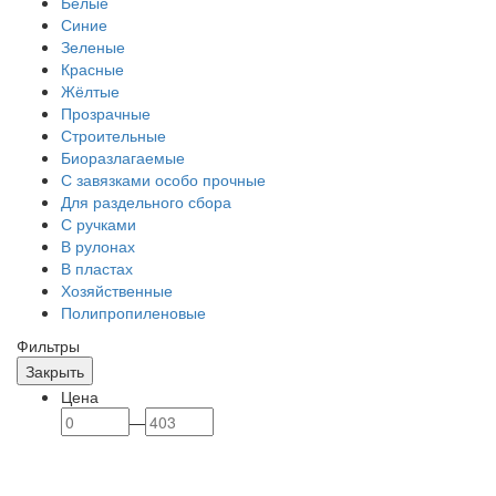
Белые
Синие
Зеленые
Красные
Жёлтые
Прозрачные
Строительные
Биоразлагаемые
С завязками особо прочные
Для раздельного сбора
С ручками
В рулонах
В пластах
Хозяйственные
Полипропиленовые
Фильтры
Закрыть
Цена
—