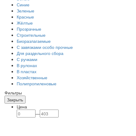
Синие
Зеленые
Красные
Жёлтые
Прозрачные
Строительные
Биоразлагаемые
С завязками особо прочные
Для раздельного сбора
С ручками
В рулонах
В пластах
Хозяйственные
Полипропиленовые
Фильтры
Закрыть
Цена
—