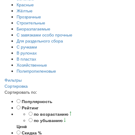
Красные
Жёлтые
Прозрачные
Строительные
Биоразлагаемые
С завязками особо прочные
Для раздельного сбора
С ручками
В рулонах
В пластах
Хозяйственные
Полипропиленовые
Фильтры
Сортировка
Сортировать по:
Популярность
Рейтинг
по возрастанию
по убыванию
Ценa
Скидка %