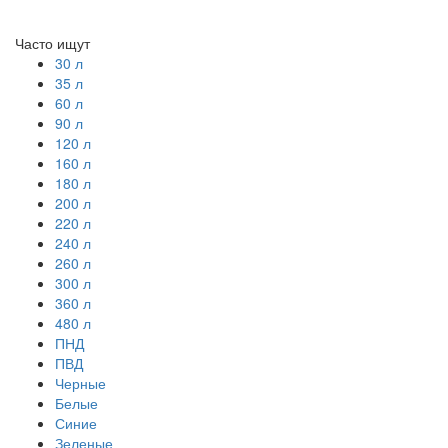
Часто ищут
30 л
35 л
60 л
90 л
120 л
160 л
180 л
200 л
220 л
240 л
260 л
300 л
360 л
480 л
ПНД
ПВД
Черные
Белые
Синие
Зеленые