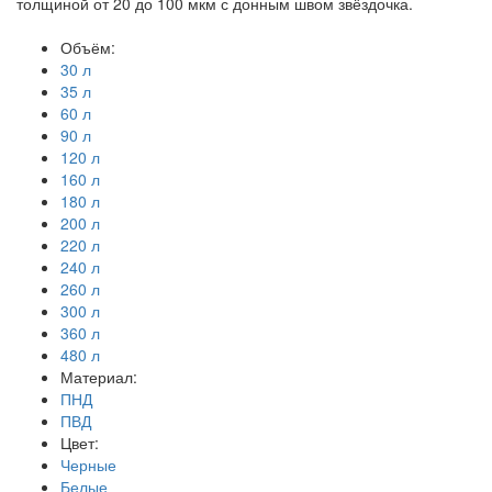
толщиной от 20 до 100 мкм с донным швом звёздочка.
Объём:
30 л
35 л
60 л
90 л
120 л
160 л
180 л
200 л
220 л
240 л
260 л
300 л
360 л
480 л
Материал:
ПНД
ПВД
Цвет:
Черные
Белые