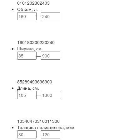
0
101
202
302
403
Объем, л.
—
160
180
200
220
240
Ширина, см.
—
85
289
493
696
900
Длина, см.
—
105
404
703
1001
1300
Толщина полиэтилена, мкм
—