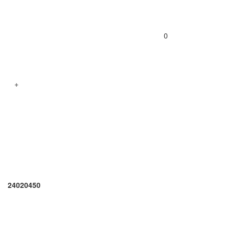
0
+
24020450