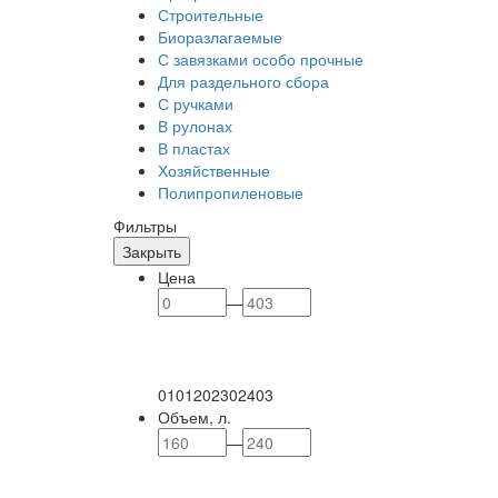
Строительные
Биоразлагаемые
С завязками особо прочные
Для раздельного сбора
С ручками
В рулонах
В пластах
Хозяйственные
Полипропиленовые
Фильтры
Закрыть
Цена
—
0
101
202
302
403
Объем, л.
—