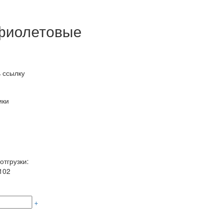
 фиолетовые
 ссылку
ики
отгрузки:
102
+