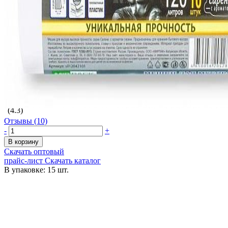
Скопировать ссылку
ВКонтакте
Одноклассники
Telegram
Twitter
Распечатать
В наличии
Дата возможной отгрузки:
Артикул
sil12042101
(4.3)
Отзывы (10)
-
+
В корзину
Скачать оптовый
прайс-лист
Скачать каталог
В упаковке: 15 шт.