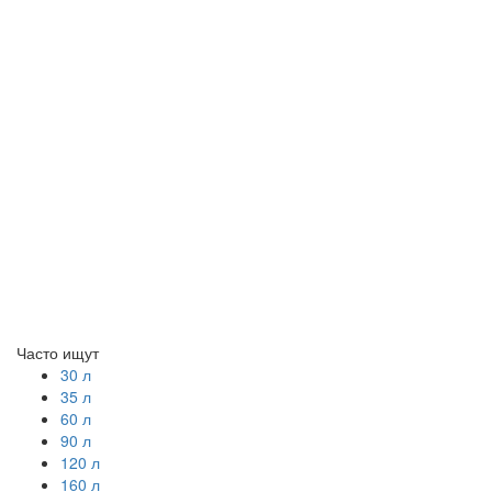
Часто ищут
30 л
35 л
60 л
90 л
120 л
160 л