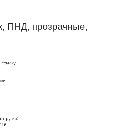
к, ПНД, прозрачные,
 ссылку
ики
отгрузки:
016