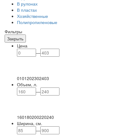
В рулонах
В пластах
Хозяйственные
Полипропиленовые
Фильтры
Закрыть
Цена
—
0
101
202
302
403
Объем, л.
—
160
180
200
220
240
Ширина, см.
—