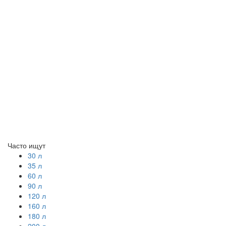
Часто ищут
30 л
35 л
60 л
90 л
120 л
160 л
180 л