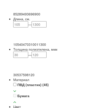
85
289
493
696
900
Длина, см.
—
105
404
703
1001
1300
Толщина полиэтилена, мкм
—
30
53
75
98
120
Материал
ПВД (пластик)
(45)
Бумага
Цвет