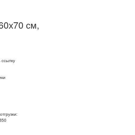
60х70 см,
 ссылку
ики
отгрузки:
850