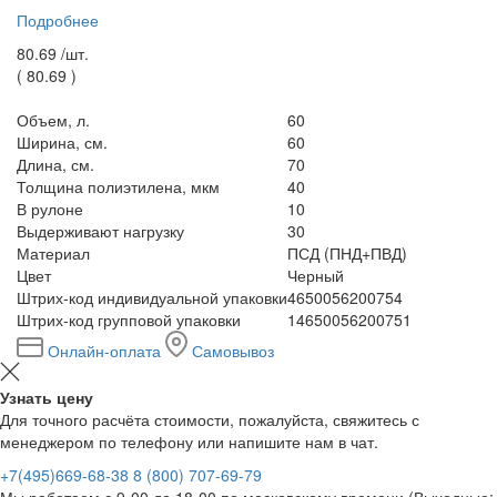
Подробнее
80.69 /
шт.
(
80.69
)
Объем, л.
60
Ширина, см.
60
Длина, см.
70
Толщина полиэтилена, мкм
40
В рулоне
10
Выдерживают нагрузку
30
Материал
ПСД (ПНД+ПВД)
Цвет
Черный
Штрих-код индивидуальной упаковки
4650056200754
Штрих-код групповой упаковки
14650056200751
Онлайн-оплата
Самовывоз
Узнать цену
Для точного расчёта стоимости, пожалуйста, свяжитесь с
менеджером по телефону или напишите нам в чат.
+7(495)669-68-38
8 (800) 707-69-79
Мы работаем с 9-00 до 18-00 по московскому времени (Выходные: