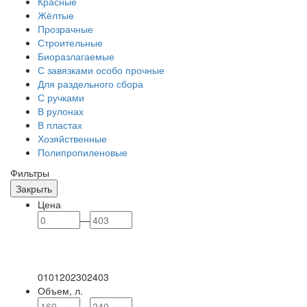
Красные
Жёлтые
Прозрачные
Строительные
Биоразлагаемые
С завязками особо прочные
Для раздельного сбора
С ручками
В рулонах
В пластах
Хозяйственные
Полипропиленовые
Фильтры
Закрыть
Цена
—
0
101
202
302
403
Объем, л.
—