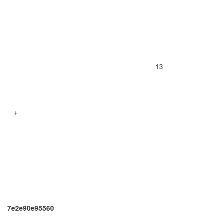
13
+
7e2e90e95560