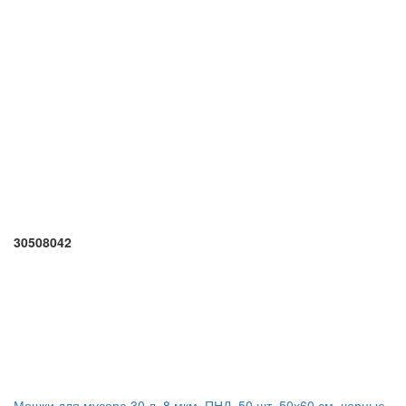
30508042
Мешки для мусора 30 л, 8 мкм, ПНД, 50 шт, 50х60 см, черные,