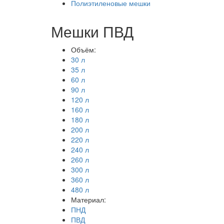
Полиэтиленовые мешки
Мешки ПВД
Объём:
30 л
35 л
60 л
90 л
120 л
160 л
180 л
200 л
220 л
240 л
260 л
300 л
360 л
480 л
Материал:
ПНД
ПВД