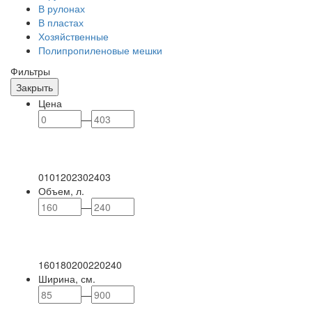
В рулонах
В пластах
Хозяйственные
Полипропиленовые мешки
Фильтры
Закрыть
Цена
—
0
101
202
302
403
Объем, л.
—
160
180
200
220
240
Ширина, см.
—