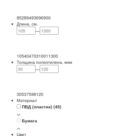
85
289
493
696
900
Длина, см.
—
105
404
703
1001
1300
Толщина полиэтилена, мкм
—
30
53
75
98
120
Материал
ПВД (пластик)
(45)
Бумага
Цвет