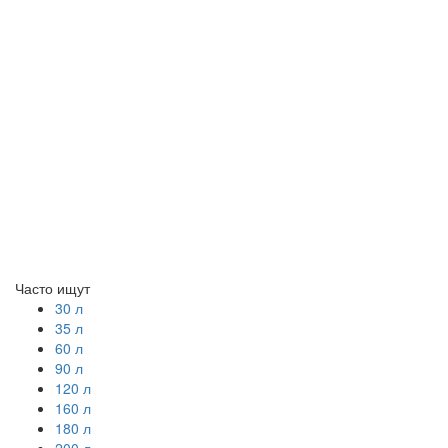
Часто ищут
30 л
35 л
60 л
90 л
120 л
160 л
180 л