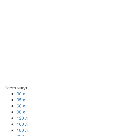
Часто ищут
30 л
35 л
60 л
90 л
120 л
160 л
180 л