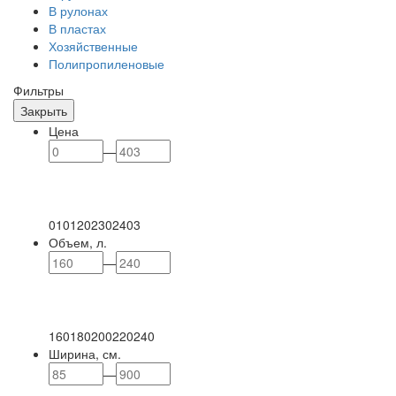
В рулонах
В пластах
Хозяйственные
Полипропиленовые
Фильтры
Закрыть
Цена
—
0
101
202
302
403
Объем, л.
—
160
180
200
220
240
Ширина, см.
—