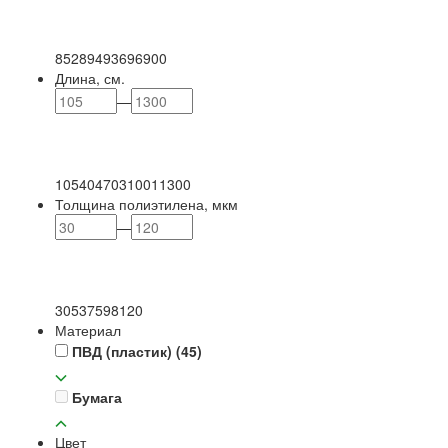
85
289
493
696
900
Длина, см.
—
105
404
703
1001
1300
Толщина полиэтилена, мкм
—
30
53
75
98
120
Материал
ПВД (пластик)
(45)
Бумага
Цвет