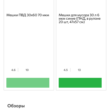
Мешки ПВД 30x60 70 мкм
Мешки для мусора 30 л 6
мкм синие (ПНД, в рулоне
20 шт, 47х57 см)
4.6
10
4.5
13
+
+
Обзоры