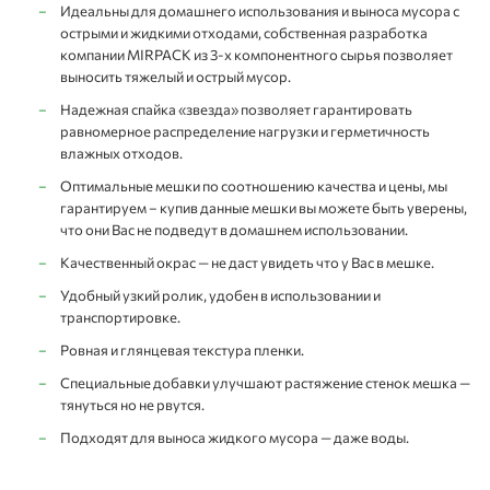
Идеальны для домашнего использования и выноса мусора с
острыми и жидкими отходами, собственная разработка
компании MIRPACK из 3-х компонентного сырья позволяет
выносить тяжелый и острый мусор.
Надежная спайка «звезда» позволяет гарантировать
равномерное распределение нагрузки и герметичность
влажных отходов.
Оптимальные мешки по соотношению качества и цены, мы
гарантируем – купив данные мешки вы можете быть уверены,
что они Вас не подведут в домашнем использовании.
Качественный окрас — не даст увидеть что у Вас в мешке.
Удобный узкий ролик, удобен в использовании и
транспортировке.
Ровная и глянцевая текстура пленки.
Специальные добавки улучшают растяжение стенок мешка —
тянуться но не рвутся.
Подходят для выноса жидкого мусора — даже воды.