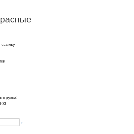
 красные
 ссылку
ики
отгрузки:
103
+