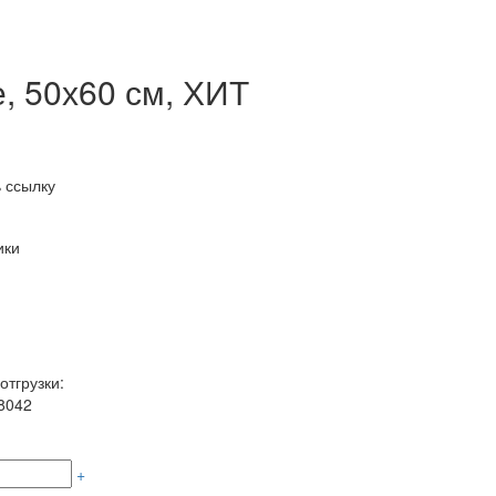
е, 50х60 см, ХИТ
 ссылку
ики
отгрузки:
8042
+