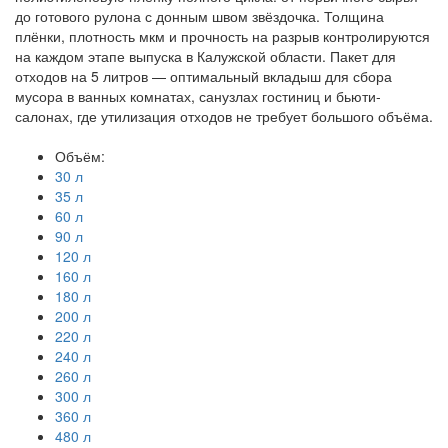
до готового рулона с донным швом звёздочка. Толщина
плёнки, плотность мкм и прочность на разрыв контролируются
на каждом этапе выпуска в Калужской области. Пакет для
отходов на 5 литров — оптимальный вкладыш для сбора
мусора в ванных комнатах, санузлах гостиниц и бьюти-
салонах, где утилизация отходов не требует большого объёма.
Объём:
30 л
35 л
60 л
90 л
120 л
160 л
180 л
200 л
220 л
240 л
260 л
300 л
360 л
480 л