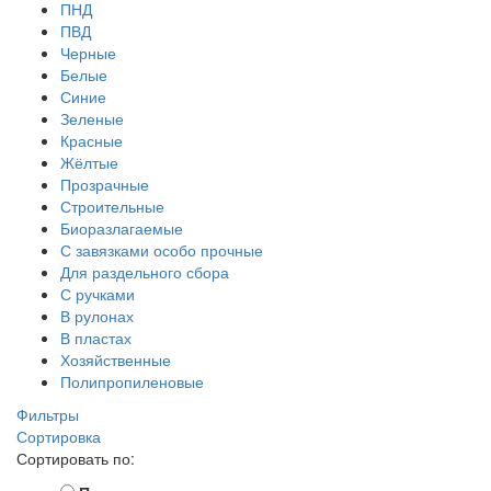
ПНД
ПВД
Черные
Белые
Синие
Зеленые
Красные
Жёлтые
Прозрачные
Строительные
Биоразлагаемые
С завязками особо прочные
Для раздельного сбора
С ручками
В рулонах
В пластах
Хозяйственные
Полипропиленовые
Фильтры
Сортировка
Сортировать по: