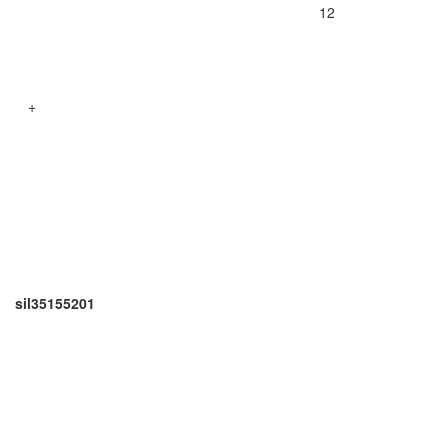
12
+
sil35155201