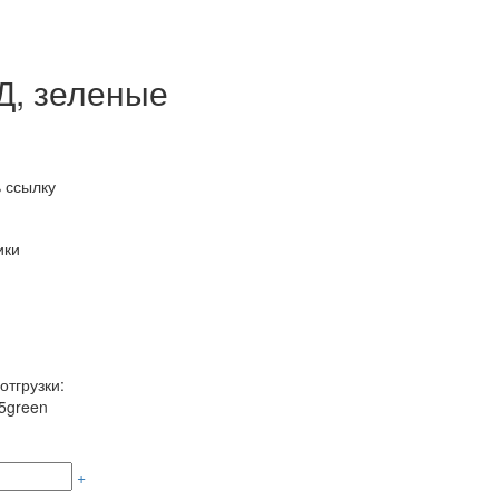
НД, зеленые
 ссылку
ики
отгрузки:
5green
+