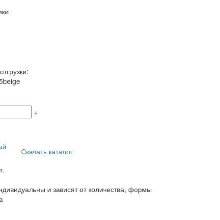
ики
отгрузки:
5beige
+
ый
Скачать каталог
т.
дивидуальны и зависят от количества, формы
а