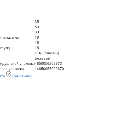
35
50
60
илена, мкм
18
15
грузку
15
ПНД (пластик)
Бежевый
идуальной упаковки
4650056202673
овой упаковки
14650056202670
ата
Самовывоз