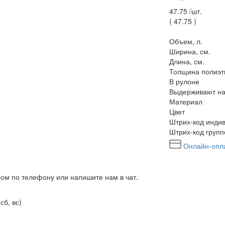
47.75 /
шт.
(
47.75
)
Объем, л.
Ширина, см.
Длина, см.
Толщина полиэт
В рулоне
Выдерживают на
Материал
Цвет
Штрих-код индив
Штрих-код групп
Онлайн-опл
ром по телефону или напишите нам в чат.
сб, вс)