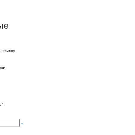
ые
 ссылку
ики
64
+