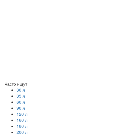
Часто ищут
30 л
35 л
60 л
90 л
120 л
160 л
180 л
200 л