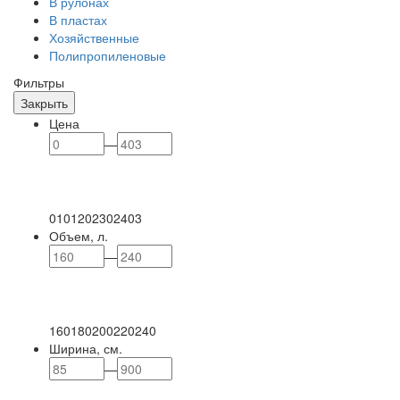
В рулонах
В пластах
Хозяйственные
Полипропиленовые
Фильтры
Закрыть
Цена
—
0
101
202
302
403
Объем, л.
—
160
180
200
220
240
Ширина, см.
—