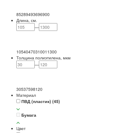
85
289
493
696
900
Длина, см.
—
105
404
703
1001
1300
Толщина полиэтилена, мкм
—
30
53
75
98
120
Материал
ПВД (пластик)
(45)
Бумага
Цвет