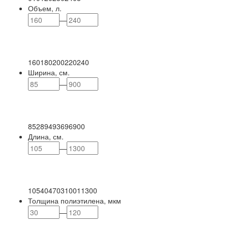
Объем, л.
—
160
180
200
220
240
Ширина, см.
—
85
289
493
696
900
Длина, см.
—
105
404
703
1001
1300
Толщина полиэтилена, мкм
—