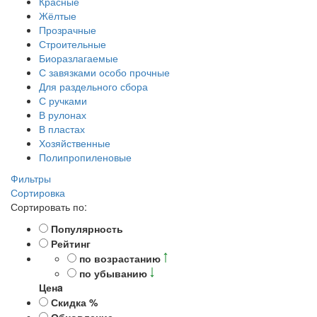
Красные
Жёлтые
Прозрачные
Строительные
Биоразлагаемые
С завязками особо прочные
Для раздельного сбора
С ручками
В рулонах
В пластах
Хозяйственные
Полипропиленовые
Фильтры
Сортировка
Сортировать по:
Популярность
Рейтинг
по возрастанию
по убыванию
Ценa
Скидка %