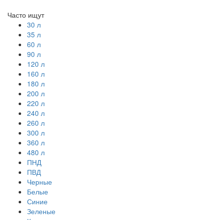
Часто ищут
30 л
35 л
60 л
90 л
120 л
160 л
180 л
200 л
220 л
240 л
260 л
300 л
360 л
480 л
ПНД
ПВД
Черные
Белые
Синие
Зеленые