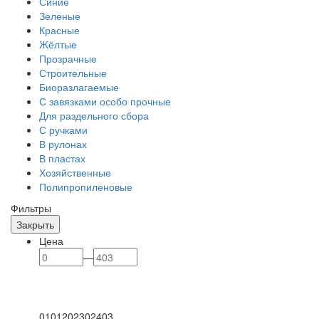
Синие
Зеленые
Красные
Жёлтые
Прозрачные
Строительные
Биоразлагаемые
С завязками особо прочные
Для раздельного сбора
С ручками
В рулонах
В пластах
Хозяйственные
Полипропиленовые
Фильтры
Закрыть
Цена
—
0
101
202
302
403