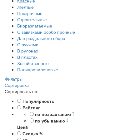
Красные
Жёлтые
Прозрачные
Строительные
Биоразлагаемые
С завязками особо прочные
Для раздельного сбора
С ручками
В рулонах
В пластах
Хозяйственные
Полипропиленовые
Фильтры
Сортировка
Сортировать по:
Популярность
Рейтинг
по возрастанию
по убыванию
Ценa
Скидка %