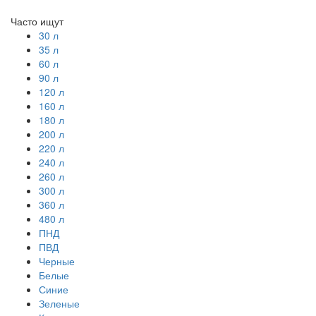
Часто ищут
30 л
35 л
60 л
90 л
120 л
160 л
180 л
200 л
220 л
240 л
260 л
300 л
360 л
480 л
ПНД
ПВД
Черные
Белые
Синие
Зеленые