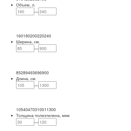
Объем, л.
—
160
180
200
220
240
Ширина, см.
—
85
289
493
696
900
Длина, см.
—
105
404
703
1001
1300
Толщина полиэтилена, мкм
—