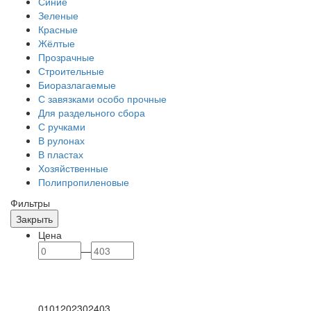
Синие
Зеленые
Красные
Жёлтые
Прозрачные
Строительные
Биоразлагаемые
С завязками особо прочные
Для раздельного сбора
С ручками
В рулонах
В пластах
Хозяйственные
Полипропиленовые
Фильтры
Закрыть
Цена
—
0
101
202
302
403