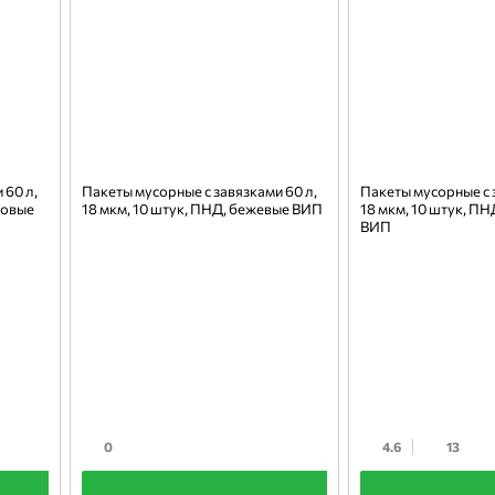
 60 л,
Пакеты мусорные с завязками 60 л,
Пакеты мусорные с 
товые
18 мкм, 10 штук, ПНД, бежевые ВИП
18 мкм, 10 штук, ПН
ВИП
0
4.6
13