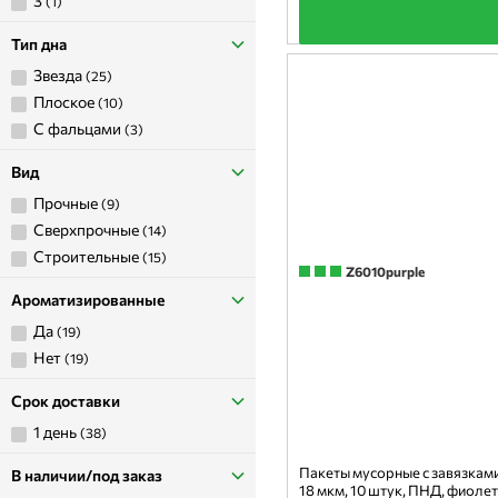
3
(1)
+
Тип дна
звезда
(25)
плоское
(10)
с фальцами
(3)
Вид
Прочные
(9)
Сверхпрочные
(14)
Строительные
(15)
Z6010purple
Ароматизированные
да
(19)
нет
(19)
Срок доставки
1 день
(38)
Пакеты мусорные с завязками
В наличии/под заказ
18 мкм, 10 штук, ПНД, фиоле