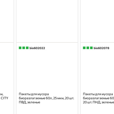
bio602022
bio602078
км,
Пакеты для мусора
Пакеты для мусора
, CITY
биоразлагаемые 60л, 25 мкм, 20 шт.
биоразлагаемые 60 
ПВД, зеленые
20 шт. ПНД, зелены