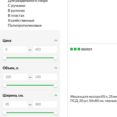
Для раздельного сбора
С ручками
В рулонах
В пластах
Хозяйственные
Полипропиленовые
Цена
—
652021
Объем, л.
—
Ширина, см.
Мешки для мусора 65 л, 25 м
ПСД, 20 шт, 54х80 см, черные
—