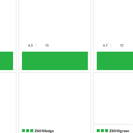
4.5
13
4.7
12
+
+
Z6010beige
Z6010green