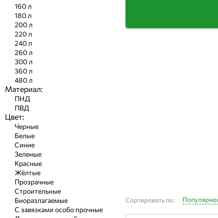
160 л
180 л
200 л
220 л
240 л
260 л
300 л
360 л
480 л
Материал:
ПНД
ПВД
Цвет:
Черные
Белые
Синие
Зеленые
Красные
Жёлтые
Прозрачные
Строительные
Популярно
Сортировать по:
Биоразлагаемые
С завязками особо прочные