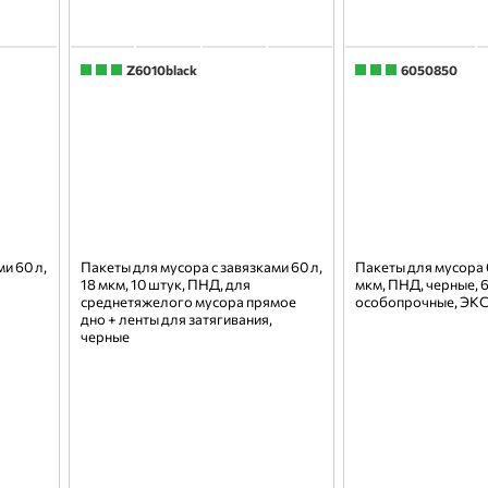
Z6010black
6050850
и 60 л,
Пакеты для мусора с завязками 60 л,
Пакеты для мусора 6
18 мкм, 10 штук, ПНД, для
мкм, ПНД, черные, 6
среднетяжелого мусора прямое
особопрочные, ЭК
дно + ленты для затягивания,
черные