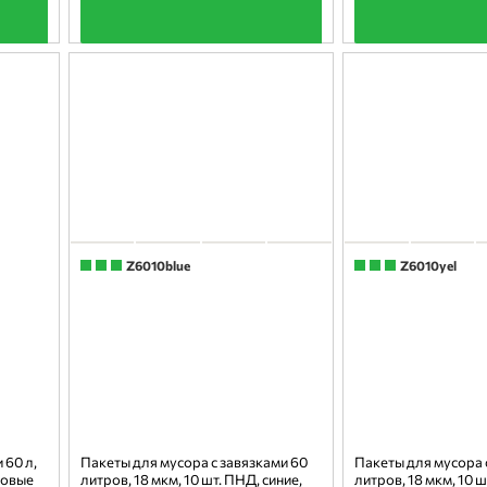
+
+
Z6010blue
Z6010yel
 60 л,
Пакеты для мусора с завязками 60
Пакеты для мусора 
товые
литров, 18 мкм, 10 шт. ПНД, синие,
литров, 18 мкм, 10 