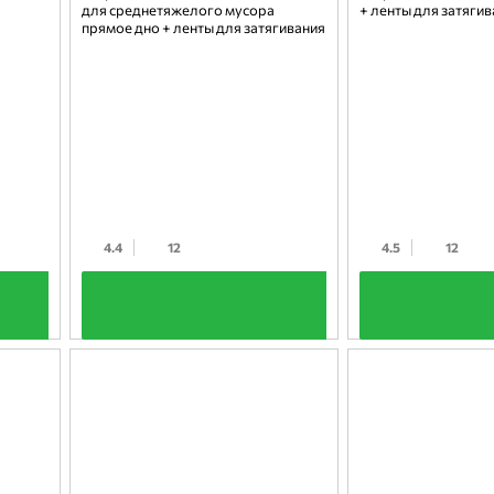
для среднетяжелого мусора
+ ленты для затяги
прямое дно + ленты для затягивания
4.4
12
4.5
12
+
+