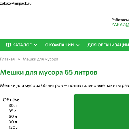
zakaz@mirpack.ru
Работаем 
ZAKAZ@
КАТАЛОГ
О КОМПАНИИ
ДЛЯ ОРГАНИЗАЦИ
Главная
Мешки для мусора
Мешки для мусора 65 литров
Мешки для мусора 65 литров — полиэтиленовые пакеты ра
литров. Мусорный мешок объёмом 65 л изготавливается из
тяжести. Пакеты для мусора этого объёма продаются в ру
Объём:
полного цикла с 1998 года: переработка первичного и втор
30 л
готовой продукции.
35 л
60 л
90 л
120 л