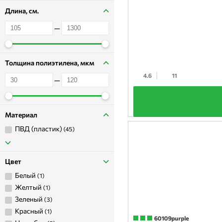
Длина, см.
—
Толщина полиэтилена, мкм
4.6
11
—
+
Материал
ПВД (пластик)
(45)
Цвет
Белый
(1)
Желтый
(1)
Зеленый
(3)
Красный
(1)
60109purple