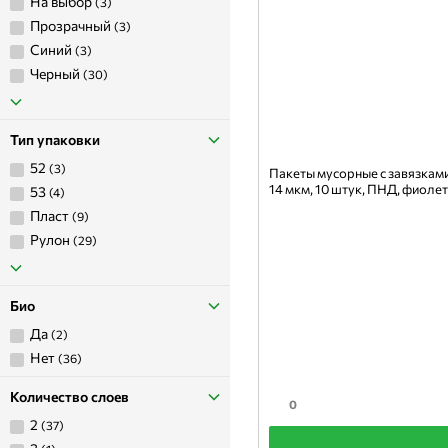
На выбор
(3)
Прозрачный
(3)
Синий
(3)
Черный
(30)
Тип упаковки
52
(3)
Пакеты мусорные с завязками
14 мкм, 10 штук, ПНД, фиоле
53
(4)
пласт
(9)
рулон
(29)
Био
да
(2)
нет
(36)
Количество слоев
0
2
(37)