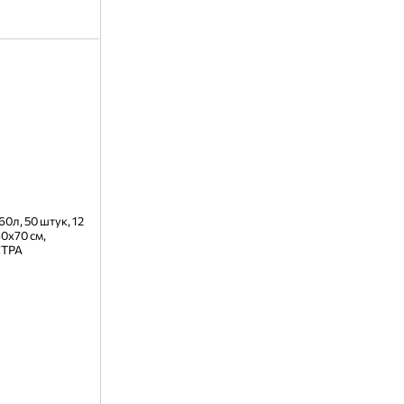
0л, 50 штук, 12
0х70 см,
СТРА