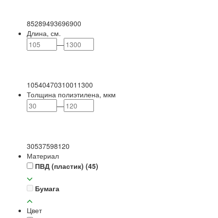
85
289
493
696
900
Длина, см.
—
105
404
703
1001
1300
Толщина полиэтилена, мкм
—
30
53
75
98
120
Материал
ПВД (пластик)
(45)
Бумага
Цвет