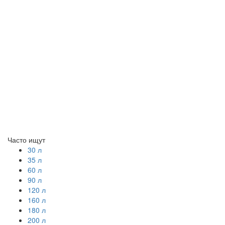
Часто ищут
30 л
35 л
60 л
90 л
120 л
160 л
180 л
200 л