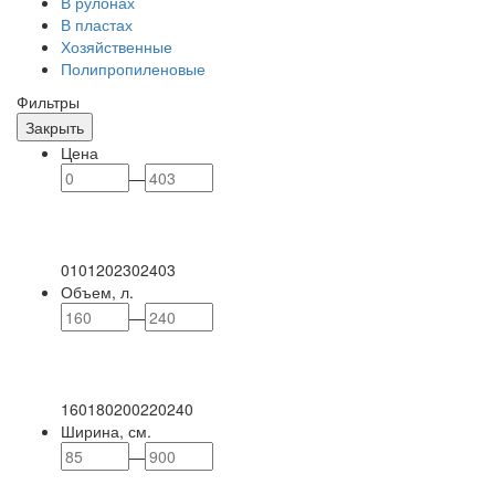
В рулонах
В пластах
Хозяйственные
Полипропиленовые
Фильтры
Закрыть
Цена
—
0
101
202
302
403
Объем, л.
—
160
180
200
220
240
Ширина, см.
—