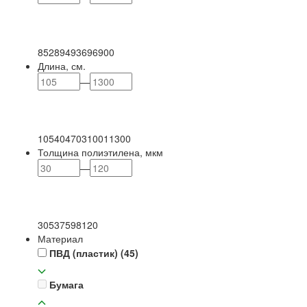
85
289
493
696
900
Длина, см.
—
105
404
703
1001
1300
Толщина полиэтилена, мкм
—
30
53
75
98
120
Материал
ПВД (пластик)
(45)
Бумага