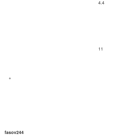
4.4
11
+
fasov244