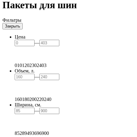
Пакеты для шин
Фильтры
Закрыть
Цена
—
0
101
202
302
403
Объем, л.
—
160
180
200
220
240
Ширина, см.
—
85
289
493
696
900