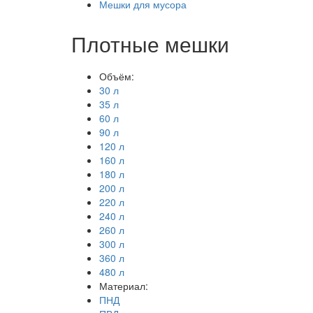
Мешки для мусора
Плотные мешки
Объём:
30 л
35 л
60 л
90 л
120 л
160 л
180 л
200 л
220 л
240 л
260 л
300 л
360 л
480 л
Материал:
ПНД