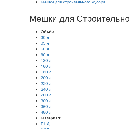
Мешки для строительного мусора
Мешки для Строительно
Объём:
30 л
35 л
60 л
90 л
120 л
160 л
180 л
200 л
220 л
240 л
260 л
300 л
360 л
480 л
Материал:
ПНД