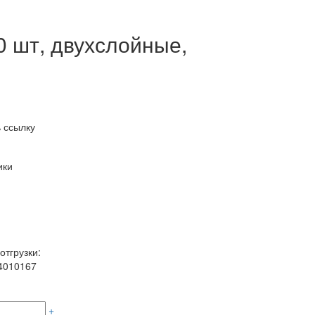
0 шт, двухслойные,
 ссылку
ики
отгрузки:
4010167
+