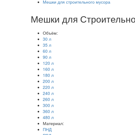
Мешки для строительного мусора
Мешки для Строительно
Объём:
30 л
35 л
60 л
90 л
120 л
160 л
180 л
200 л
220 л
240 л
260 л
300 л
360 л
480 л
Материал:
ПНД