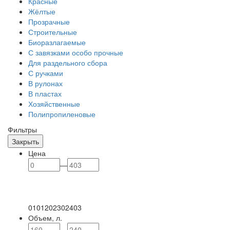
Красные
Жёлтые
Прозрачные
Строительные
Биоразлагаемые
С завязками особо прочные
Для раздельного сбора
С ручками
В рулонах
В пластах
Хозяйственные
Полипропиленовые
Фильтры
Закрыть
Цена
—
0
101
202
302
403
Объем, л.
—