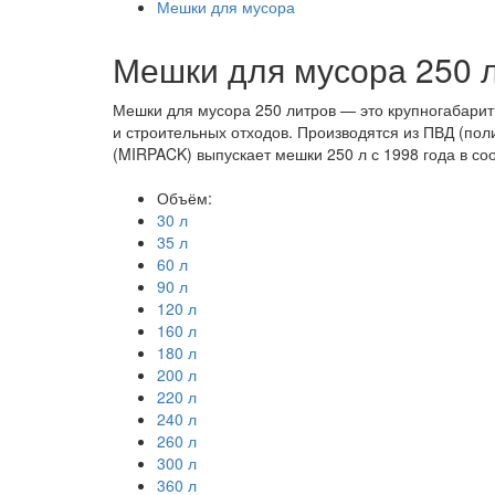
Мешки для мусора
Мешки для мусора 250 
Мешки для мусора 250 литров — это крупногабарит
и строительных отходов. Производятся из ПВД (по
(MIRPACK) выпускает мешки 250 л с 1998 года в с
Объём:
30 л
35 л
60 л
90 л
120 л
160 л
180 л
200 л
220 л
240 л
260 л
300 л
360 л