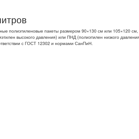
литров
ные полиэтиленовые пакеты размером 90×130 см или 105×120 см, 
лиэтилен высокого давления) или ПНД (полиэтилен низкого давлени
оответствии с ГОСТ 12302 и нормами СанПиН.