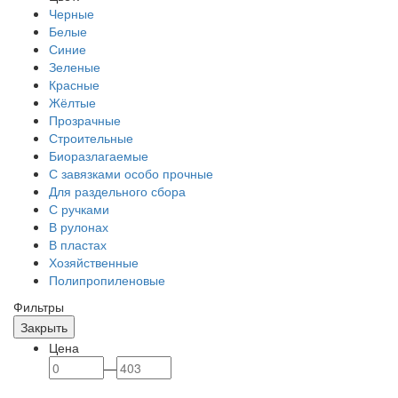
Черные
Белые
Синие
Зеленые
Красные
Жёлтые
Прозрачные
Строительные
Биоразлагаемые
С завязками особо прочные
Для раздельного сбора
С ручками
В рулонах
В пластах
Хозяйственные
Полипропиленовые
Фильтры
Закрыть
Цена
—