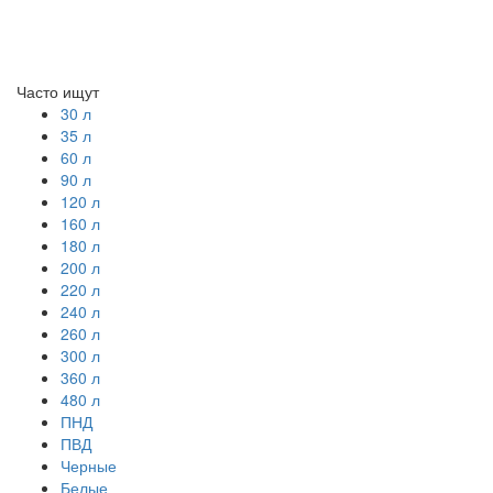
Часто ищут
30 л
35 л
60 л
90 л
120 л
160 л
180 л
200 л
220 л
240 л
260 л
300 л
360 л
480 л
ПНД
ПВД
Черные
Белые