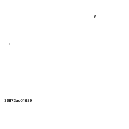
15
+
36672ac01689