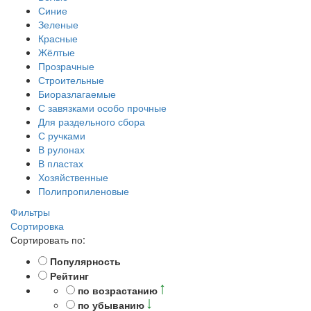
Синие
Зеленые
Красные
Жёлтые
Прозрачные
Строительные
Биоразлагаемые
С завязками особо прочные
Для раздельного сбора
С ручками
В рулонах
В пластах
Хозяйственные
Полипропиленовые
Фильтры
Сортировка
Сортировать по:
Популярность
Рейтинг
по возрастанию
по убыванию