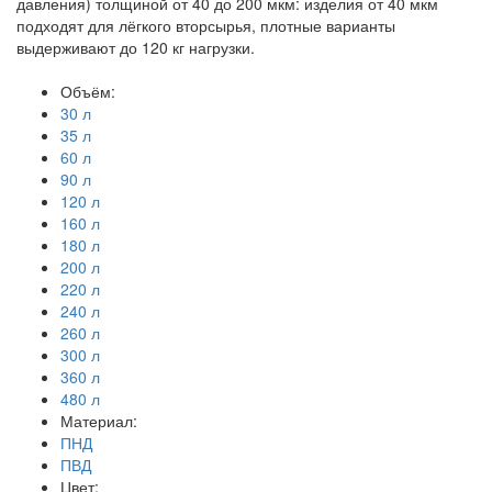
давления) толщиной от 40 до 200 мкм: изделия от 40 мкм
подходят для лёгкого вторсырья, плотные варианты
выдерживают до 120 кг нагрузки.
Объём:
30 л
35 л
60 л
90 л
120 л
160 л
180 л
200 л
220 л
240 л
260 л
300 л
360 л
480 л
Материал:
ПНД
ПВД
Цвет: