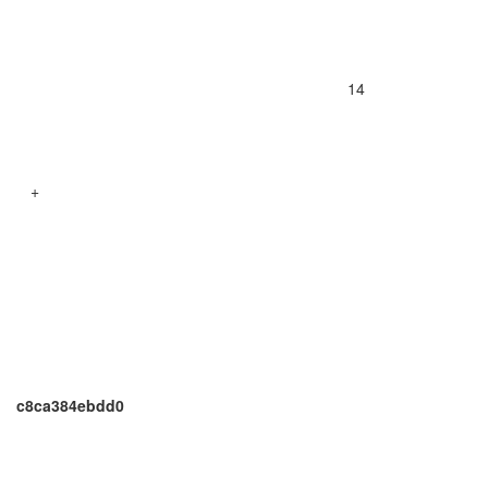
14
+
c8ca384ebdd0