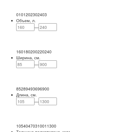
0
101
202
302
403
Объем, л.
—
160
180
200
220
240
Ширина, см.
—
85
289
493
696
900
Длина, см.
—
105
404
703
1001
1300
Толщина полиэтилена, мкм