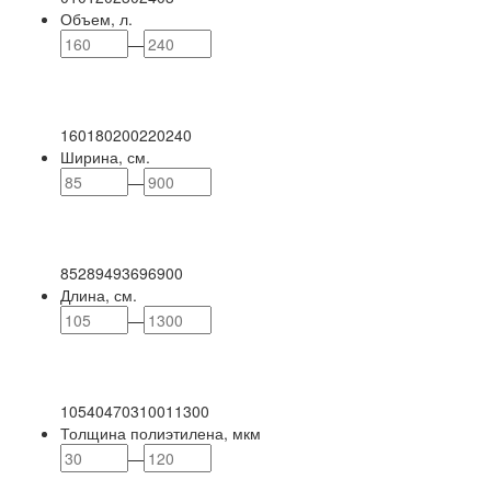
Объем, л.
—
160
180
200
220
240
Ширина, см.
—
85
289
493
696
900
Длина, см.
—
105
404
703
1001
1300
Толщина полиэтилена, мкм
—