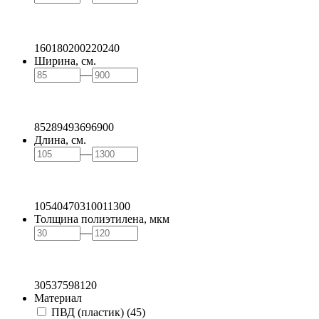
160
180
200
220
240
Ширина, см.
—
85
289
493
696
900
Длина, см.
—
105
404
703
1001
1300
Толщина полиэтилена, мкм
—
30
53
75
98
120
Материал
ПВД (пластик)
(45)