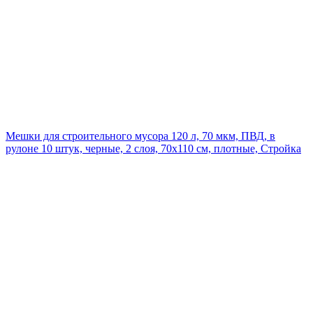
Мешки для строительного мусора 120 л, 70 мкм, ПВД, в
рулоне 10 штук, черные, 2 слоя, 70x110 см, плотные, Стройка