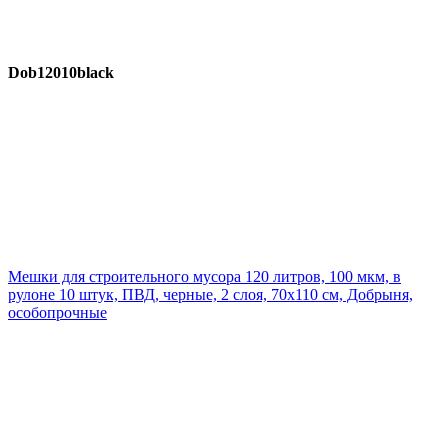
Dob12010black
Мешки для строительного мусора 120 литров, 100 мкм, в
рулоне 10 штук, ПВД, черные, 2 слоя, 70x110 см, Добрыня,
особопрочные