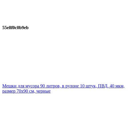
55e8f0c0b9eb
Мешки для мусора 90 литров, в рулоне 10 штук, ПВД, 40 мкм,
размер 70х90 см, черные