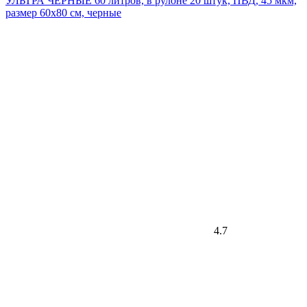
УЛЬТРА ЧЁРНЫЕ 60 литров, в рулоне 20 штук, ПВД, 45 мкм,
размер 60х80 см, черные
4.7