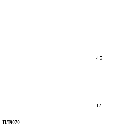
4.5
12
+
ПЛ9070