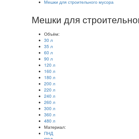
Мешки для строительного мусора
Мешки для строительно
Объём:
30 л
35 л
60 л
90 л
120 л
160 л
180 л
200 л
220 л
240 л
260 л
300 л
360 л
480 л
Материал:
ПНД