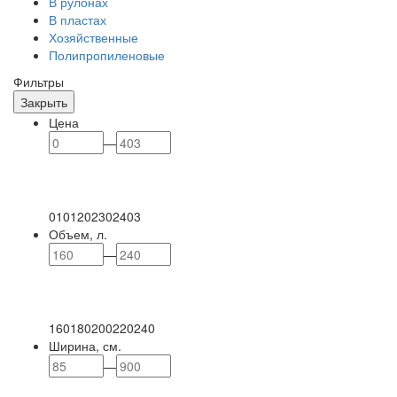
В рулонах
В пластах
Хозяйственные
Полипропиленовые
Фильтры
Закрыть
Цена
—
0
101
202
302
403
Объем, л.
—
160
180
200
220
240
Ширина, см.
—