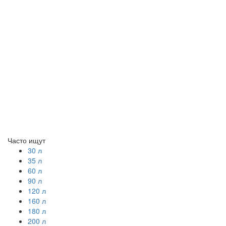
Часто ищут
30 л
35 л
60 л
90 л
120 л
160 л
180 л
200 л