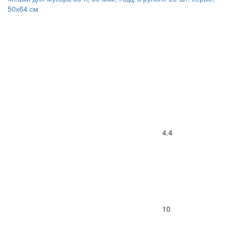
50х64 см
4.4
10