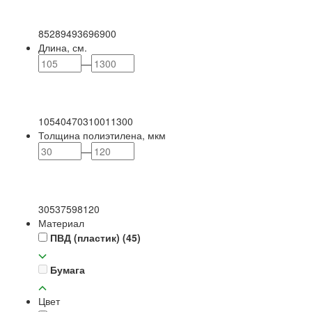
85
289
493
696
900
Длина, см.
—
105
404
703
1001
1300
Толщина полиэтилена, мкм
—
30
53
75
98
120
Материал
ПВД (пластик)
(45)
Бумага
Цвет