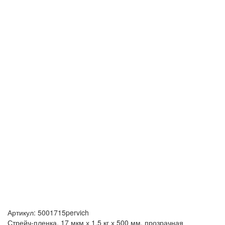
Артикул:
5001715pervich
Стрейч-пленка, 17 мкм х 1,5 кг х 500 мм, прозрачная