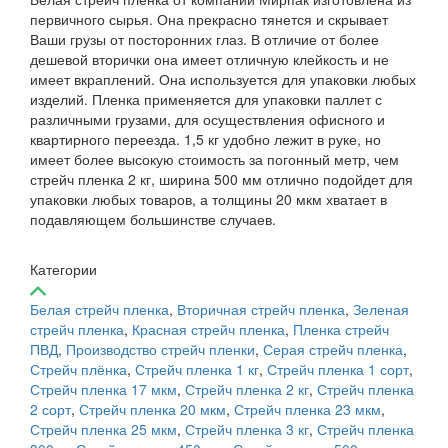
первичного сырья. Она прекрасно тянется и скрывает
Ваши грузы от посторонних глаз. В отличие от более
дешевой вторички она имеет отличную клейкость и не
имеет вкраплений. Она используется для упаковки любых
изделий. Пленка применяется для упаковки паллет с
различными грузами, для осуществления офисного и
квартирного переезда. 1,5 кг удобно лежит в руке, но
имеет более высокую стоимость за погонный метр, чем
стрейч пленка 2 кг, ширина 500 мм отлично подойдет для
упаковки любых товаров, а толщины 20 мкм хватает в
подавляющем большинстве случаев.
Категории
Белая стрейч пленка
,
Вторичная стрейч пленка
,
Зеленая
стрейч пленка
,
Красная стрейч пленка
,
Пленка стрейч
ПВД
,
Производство стрейч пленки
,
Серая стрейч пленка
,
Стрейч плёнка
,
Стрейч пленка 1 кг
,
Стрейч пленка 1 сорт
,
Стрейч пленка 17 мкм
,
Стрейч пленка 2 кг
,
Стрейч пленка
2 сорт
,
Стрейч пленка 20 мкм
,
Стрейч пленка 23 мкм
,
Стрейч пленка 25 мкм
,
Стрейч пленка 3 кг
,
Стрейч пленка